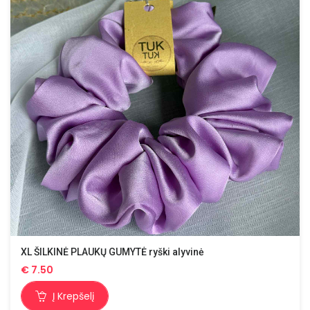
XL ŠILKINĖ PLAUKŲ GUMYTĖ ryški alyvinė
€
7.50
Į Krepšelį