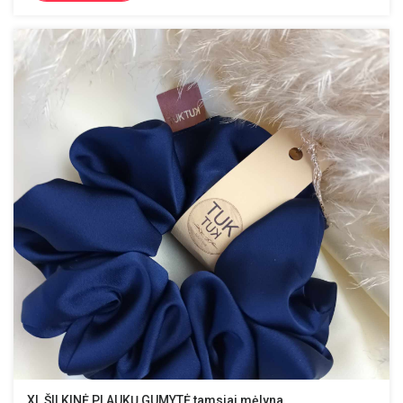
XL ŠILKINĖ PLAUKŲ GUMYTĖ tamsiai mėlyna