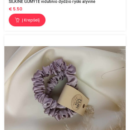
ŠILKINĖ GUMYTĖ vidutinio dydžio ryški alyvinė
€
5.50
Į Krepšelį