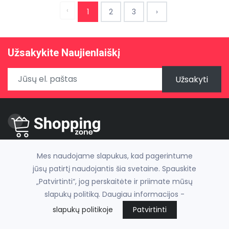
‹
1
2
3
›
Užsakykite Naujienlaiškį
Užsakyti
Rankų darbo aksesuarai
Mes naudojame slapukus, kad pagerintume
jūsų patirtį naudojantis šia svetaine. Spauskite
Nuorodos
„Patvirtinti“, jog perskaitėte ir priimate mūsų
slapukų politiką. Daugiau informacijos -
Produktai
slapukų politikoje
Patvirtinti
Kontaktai