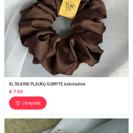
XL ŠILKINĖ PLAUKŲ GUMYTĖ šokoladinė
€
7.50
Į Krepšelį