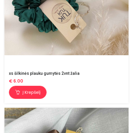
xs šilkinės plauku gumytės 2vnt žalia
€
6.00
Į Krepšelį