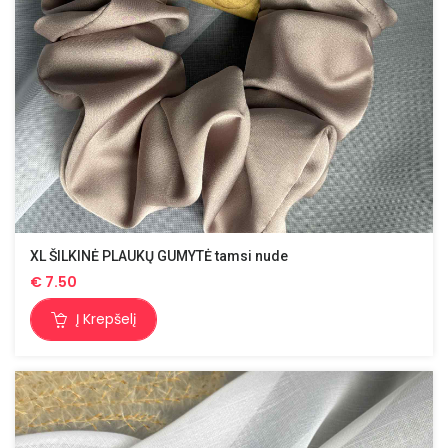
XL ŠILKINĖ PLAUKŲ GUMYTĖ tamsi nude
€
7.50
Į Krepšelį