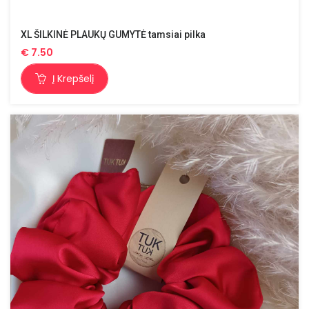
XL ŠILKINĖ PLAUKŲ GUMYTĖ tamsiai pilka
€
7.50
Į Krepšelį