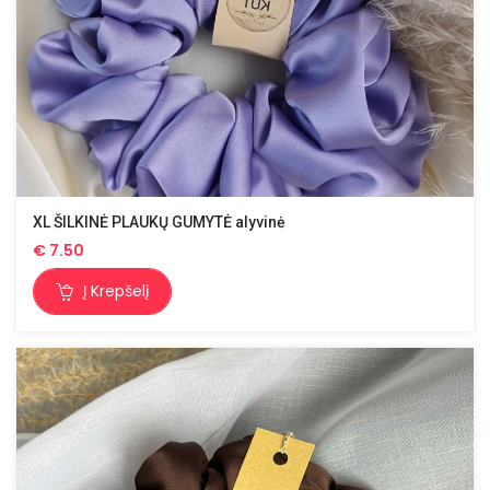
XL ŠILKINĖ PLAUKŲ GUMYTĖ alyvinė
€
7.50
Į Krepšelį