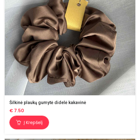
Šilkinė plaukų gumytė didelė kakavinė
€
7.50
Į Krepšelį