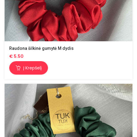
Raudona šilkinė gumytė M dydis
€
5.50
Į Krepšelį