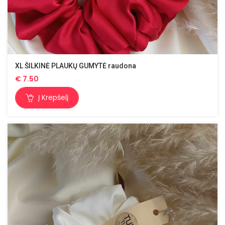
XL ŠILKINĖ PLAUKŲ GUMYTĖ raudona
€
7.50
Į Krepšelį