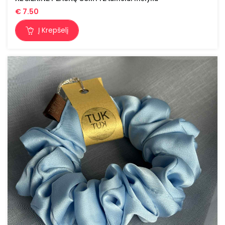
€
7.50
Į Krepšelį