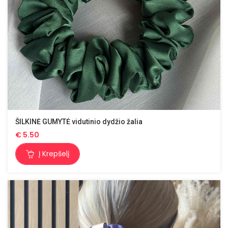
ŠILKINĖ GUMYTĖ vidutinio dydžio žalia
€
5.50
Į Krepšelį