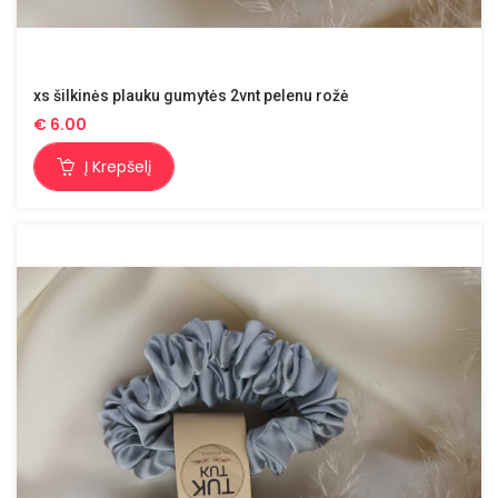
xs šilkinės plauku gumytės 2vnt pelenu rožė
€
6.00
Į Krepšelį