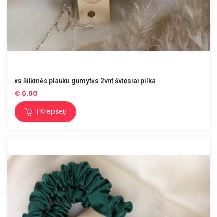
xs šilkinės plauku gumytės 2vnt šviesiai pilka
€
6.00
Į Krepšelį