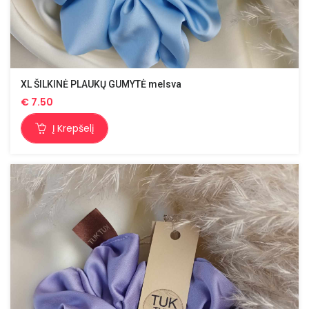
XL ŠILKINĖ PLAUKŲ GUMYTĖ melsva
€
7.50
Į Krepšelį