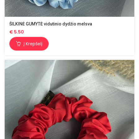
ŠILKINĖ GUMYTĖ vidutinio dydžio melsva
€
5.50
Į Krepšelį