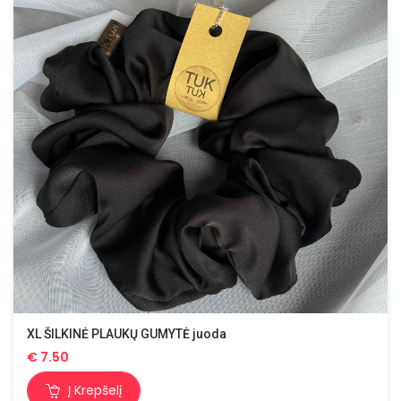
XL ŠILKINĖ PLAUKŲ GUMYTĖ juoda
€
7.50
Į Krepšelį