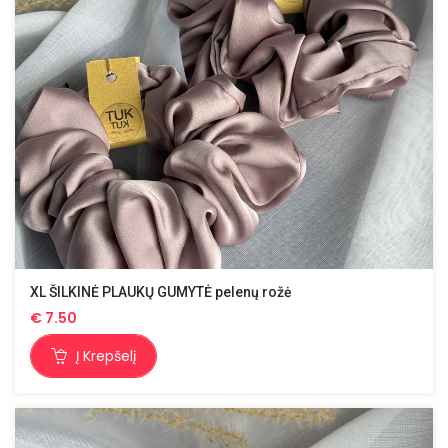
XL ŠILKINĖ PLAUKŲ GUMYTĖ pelenų rožė
€
7.50
Į Krepšelį