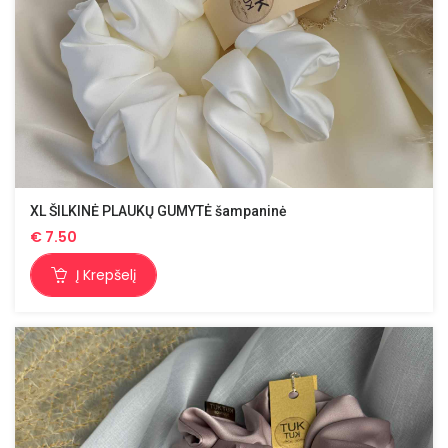
XL ŠILKINĖ PLAUKŲ GUMYTĖ šampaninė
€
7.50
Į Krepšelį