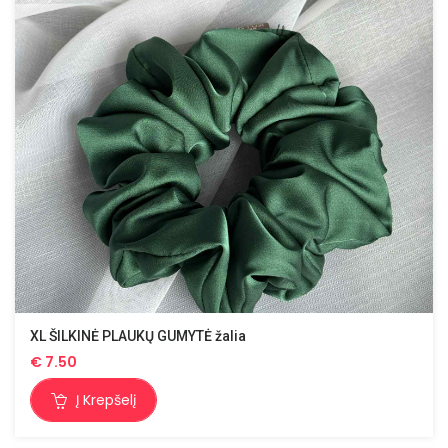
XL ŠILKINĖ PLAUKŲ GUMYTĖ žalia
€
7.50
Į Krepšelį