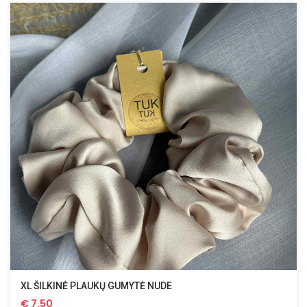
XL ŠILKINĖ PLAUKŲ GUMYTĖ NUDE
€
7.50