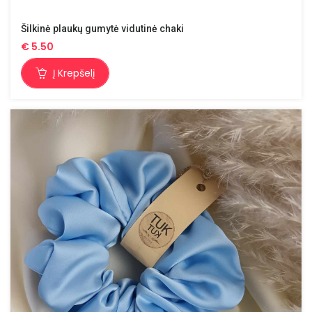
Šilkinė plaukų gumytė vidutinė chaki
€
5.50
Į Krepšelį