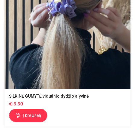
ŠILKINĖ GUMYTĖ vidutinio dydžio alyvinė
€
5.50
Į Krepšelį