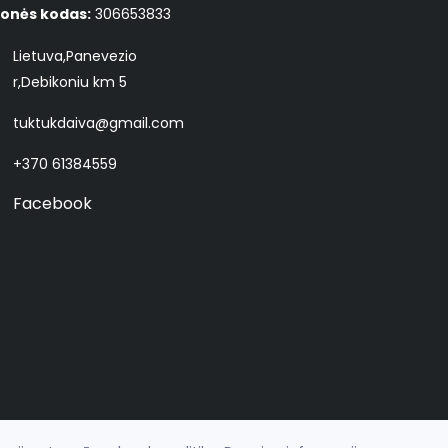
onės kodas:
306653833
Lietuva,Panevezio
r,Debikoniu km 5
tuktukdaiva@gmail.com
+370 61384559
Facebook