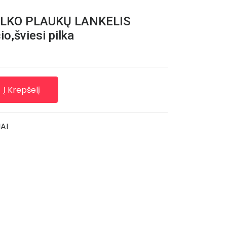
ILKO PLAUKŲ LANKELIS
o,šviesi pilka
Į Krepšelį
AI