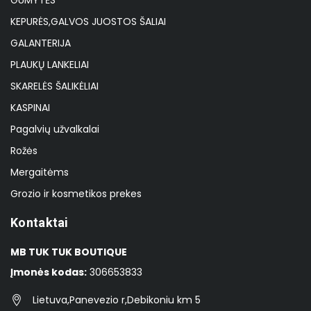
GUMYTĖS
KEPURĖS,GALVOS JUOSTOS ŠALIAI
GALANTERIJA
PLAUKŲ LANKELIAI
SKARELĖS ŠALIKĖLIAI
KASPINAI
Pagalvių užvalkalai
Rožės
Mergaitėms
Grozio ir kosmetikos prekes
Kontaktai
MB TUK TUK BOUTIQUE
Įmonės kodas:
306653833
Lietuva,Panevezio r,Debikoniu km 5