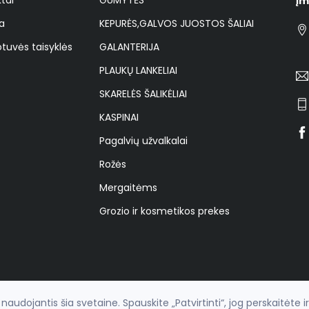
Įm
a
KEPURĖS,GALVOS JUOSTOS ŠALIAI
tuvės taisyklės
GALANTERIJA
PLAUKŲ LANKELIAI
SKARELĖS ŠALIKĖLIAI
KASPINAI
Pagalvių užvalkalai
Rožės
Mergaitėms
Grozio ir kosmetikos prekes
udojantis šia svetaine. Spauskite „Patvirtinti“, jog perskaitėte i