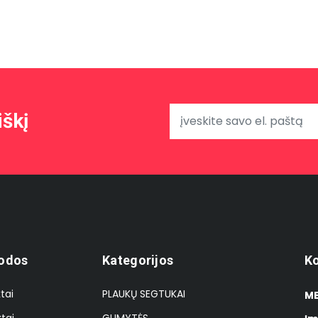
iškį
odos
Kategorijos
Ko
tai
PLAUKŲ SEGTUKAI
MB
tai
GUMYTĖS