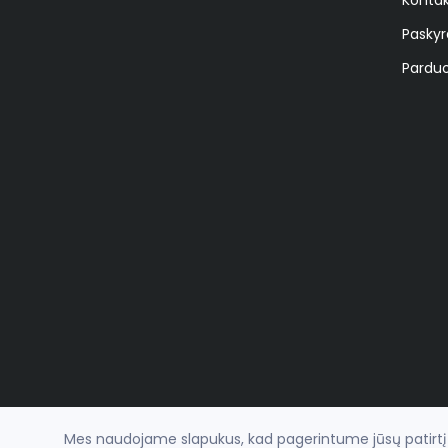
Paskyr
Parduo
Mes naudojame slapukus, kad pagerintume jūsų patirtį na