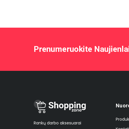
Prenumeruokite Naujienla
Nuor
Produk
Rankų darbo aksesuarai
Kontak