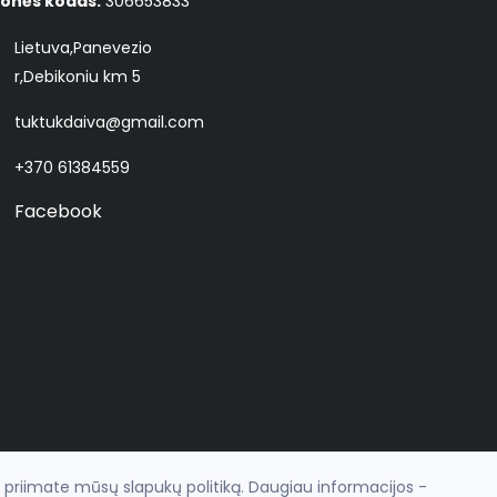
onės kodas:
306653833
Lietuva,Panevezio
r,Debikoniu km 5
tuktukdaiva@gmail.com
+370 61384559
Facebook
r priimate mūsų slapukų politiką. Daugiau informacijos -